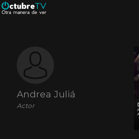
Andrea Juliá
Actor
s
c
l