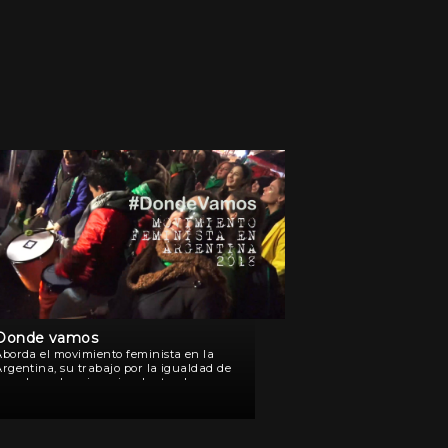
Donde vamos
Aborda el movimiento feminista en la
Argentina, su trabajo por la igualdad de
derechos y las vivencias dentro de una
ociedad patriarcal. La historia se
onstruye en un relato vivencial y
activo, donde las protagonistas expresan
as […]