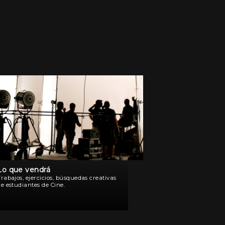
Lo que vendrá
rabajos, ejercicios, búsquedas creativas
e estudiantes de Cine.