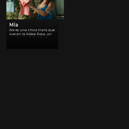
Mía
Ale es una chica trans que
vive en la Aldea Rosa, un
asentamiento habitado por
travestis y homosexuales.
Es cartonera y en su
recorrida por las calles
encuentra el diario íntimo
de Mía, una joven […]