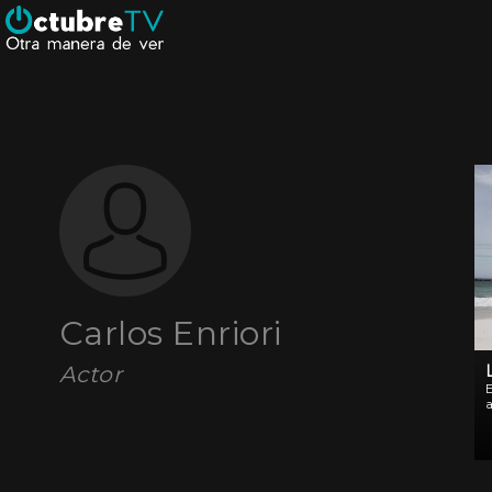
Carlos Enriori
Actor
a
s
1