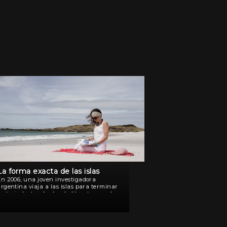
La forma exacta de las islas
En 2006, una joven investigadora
rgentina viaja a las islas para terminar
u tesis doctoral sobre la literatura y el
cine producido en torno a la guerra de
982. Allí conoce a dos ex combatientes […]