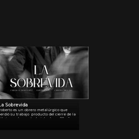
La Sobrevida
Roberto es un obrero metalúrgico que
erdió su trabajo producto del cierre de la
fábrica en la que trabajaba hace 20 años.
El día del cumpleaños de su hija decide
salir a buscar una nueva […]