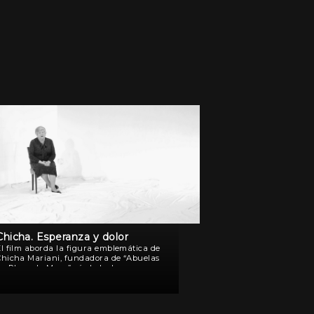
Chicha. Esperanza y dolor
El film aborda la figura emblemática de
Chicha Mariani, fundadora de “Abuelas
de Plaza de Mayo”, símbolo de una
humanidad devastada por el dolor y
ejemplo de lucha tenaz y constante. Un
documental en dos […]