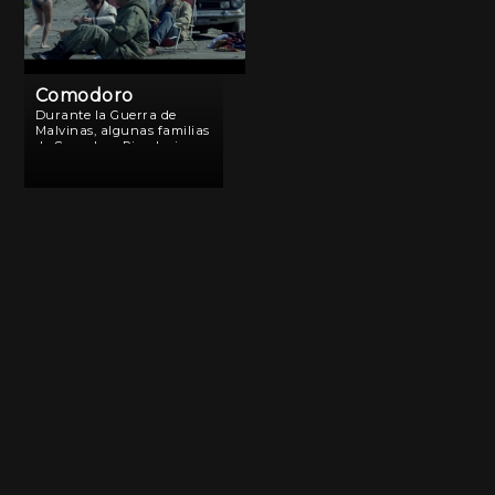
Comodoro
Durante la Guerra de
Malvinas, algunas familias
de Comodoro Rivadavia
hospedaron a los
conscriptos que esperaban
para ser trasladados a las
islas. Para muchos, ese fue
su último domingo en
familia.