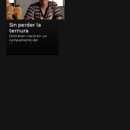
Sin perder la
ternura
Dionatan nació en un
campamento del
Movimiento de los
Trabajadores Rurales Sin
Tierra, en la zona rural de
Abelardo Luz. Su historia y
la de su familia revelan
que la lucha va más allá
de […]