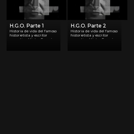
H.G.O. Parte 1
H.G.O. Parte 2
Historia de vida del famoso
Historia de vida del famoso
historietista y escritor
historietista y escritor
argentino Héctor Germán
argentino Héctor Germán
Oesterheld, desaparecido
Oesterheld, desaparecido
durante la última
durante la última
dictadura militar junto a
dictadura militar junto a
sus cuatro hijas, yernos y
sus cuatro hijas, yernos y
nietos. A través de
nietos. A través de
conversaciones con
conversaciones con
familiares, colegas y
familiares, colegas y
militantes, […]
militantes, […]