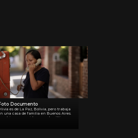
Foto Documento
livia es de La Paz, Bolivia, pero trabaja
en una casa de familia en Buenos Aires.
Los chicos que cuida pasan los últimos
días de vacaciones. Un fin de semana
olviendo a su casa en […]