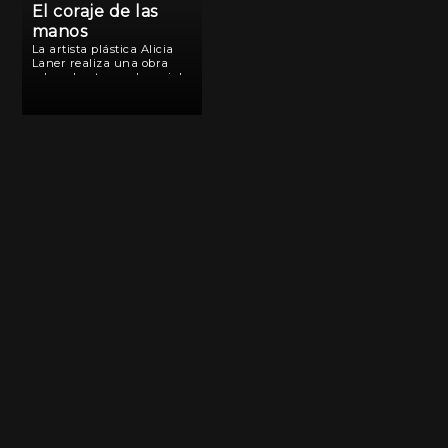
El coraje de las
manos
La artista plástica Alicia
Laner realiza una obra
sobre el entramado social
de la comunidad
santafesina Villa
Constitución, Argentina. El
aparente olvido de la
historia reciente ligado a
antiguos temores, llevan a
Alicia a una […]