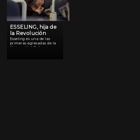
ESSELING, hija de
la Revolución
Esseling es una de las
primeras egresadas de la
Universidad Bolivariana
de Venezuela. Mientras
hace una maestría en la
Argentina, desarrolla
trabajo social y aprende a
conocerse en las
diferencias.