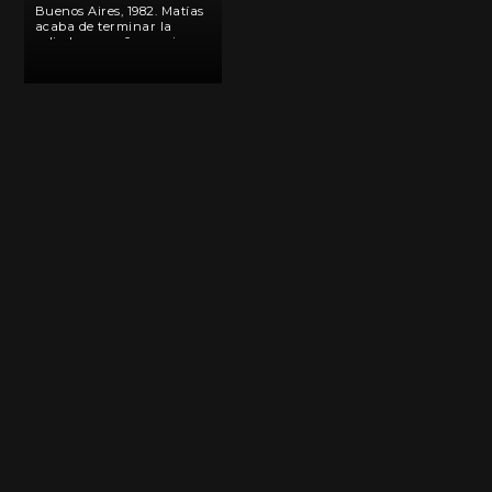
Buenos Aires, 1982. Matías
acaba de terminar la
colimba y sueña con irse a
estudiar música a España.
Sus problemas se reducen
a convencer a su novia
que se le una más
adelante y lidiar […]