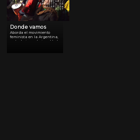
Donde vamos
Aborda el movimiento
feminista en la Argentina,
su trabajo por la igualdad
de derechos y las vivencias
dentro de una sociedad
patriarcal. La historia se
construye en un relato
vivencial y
activo, donde las
protagonistas expresan las
[…]