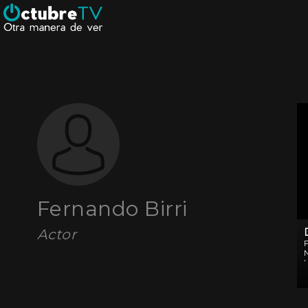
Fernando Birri
Actor
h
l