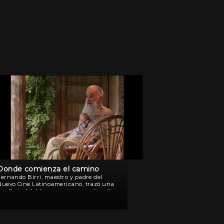
Donde comienza el camino
Fernando Birri, maestro y padre del
Nuevo Cine Latinoamericano, trazó una
uella indeleble que se inicia en la mítica
Escuela Documental de Santa Fe y se
prolonga hasta nuestros días. Los métodos,
as influencias, su […]