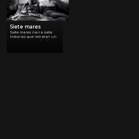
Siete mares
Siete mares narra siete
historias que retratan un
momento en particular en
la vida de dos personas.
Cada relato describe ese
especial encuentro en
tiempo real. Esposos,
hermanos, amantes, padre
e hijo, pasajera y taxista,
[…]