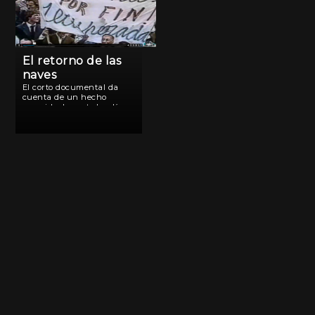
El retorno de las
naves
El corto documental da
cuenta de un hecho
ocurrido durante los días
inmediatos al comienzo del
conflicto bélico de
Malvinas. La aviación
peruana decide enviar
una pequeña flota de
aviones Mirage en forma
secreta a […]