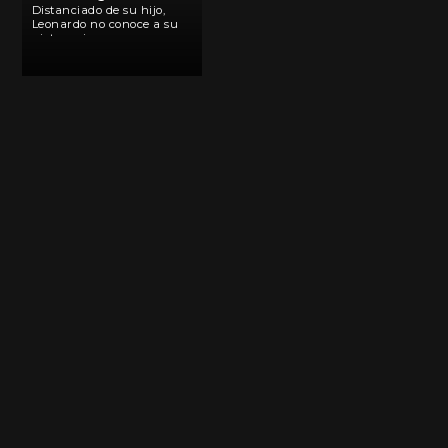
Distanciado de su hijo,
Leonardo no conoce a su
nieto, quien en su
cumpleaños número ocho
pide conocerlo. Su madre
interviene invitándolo, a
pesar de la negativa del
padre. Nada se interpone
en el camino […]