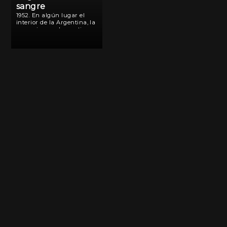
sangre
1952. En algún lugar el
interior de la Argentina, la
creencia popular sostiene
que cuando un hombre
muere a traición, este debe
ser vengado por su
primogénito, para que esa
alma descanse en paz.
Esta […]