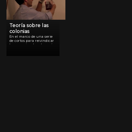
Teoría sobre las
colonias
En el marco de una serie
de cortos para reivindicar
la memoria y la soberanía
argentina sobre las Islas
Malvinas, “Teoría sobre las
colonias” de Adrián
Caetano, resulta un relato
alegórico que incursiona
en la […]