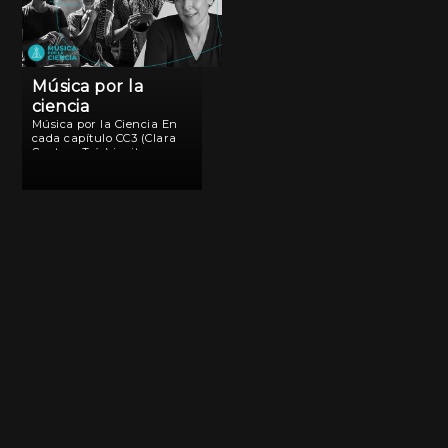
Música por la
ciencia
Música por la Ciencia En
cada capítulo CC3 (Clara
Cantore Trío) invita a un
artista a compartir una
canción que luego Andrea
Gamarnik (Conicet/FIL)
dedica a alguien de la
comunidad científica.