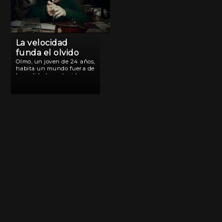
La velocidad
funda el olvido
Olmo, un joven de 24 años,
habita un mundo fuera de
la realidad construido por
la obsesión de su padre
que acumula, archiva y
clasifica todo tipo de
objetos sin un sentido
aparente. Pero la […]