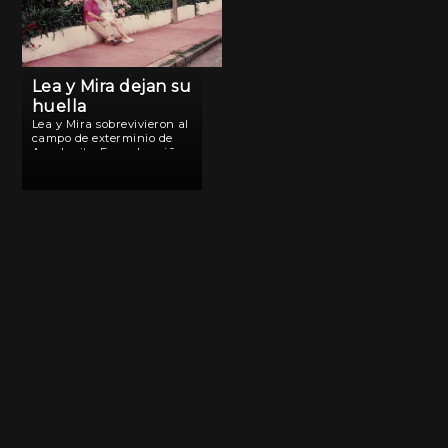
Lea y Mira dejan su
huella
Lea y Mira sobrevivieron al
campo de exterminio de
Auschwitz. Eran dos niñas
judías polacas cuando
conocieron el horror. Hoy,
adultas mayores, viven en
Buenos Aires y son el fiel
retrato de la sabiduría y […]