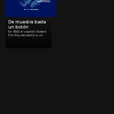
De muestra basta
un botón
En 1830, el capitán Robert
Fitz Roy secuestró a un
joven aborigen de la etnia
Yamán. El joven fue
trasladado a Inglaterra a
bordo del HMS Beagle, y
bautizado Jemmy Button
(Botón), porque un botón
[…]