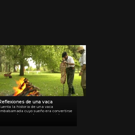
Reflexiones de una vaca
Cuenta la historia de una vaca
embalsamada cuyo sueño era convertirse
n un asado pero, al no conseguirlo, se
onvirtió en guía por el universo de la
carne asada. Gauchos, trasnochados,
ente de diversos barrios, […]