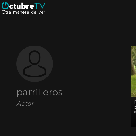
parrilleros
Actor
e
c
g