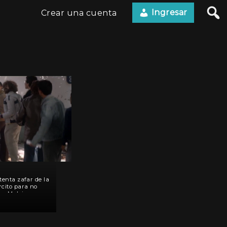
Ingresar
Crear una cuenta
tenta zafar de la
rcito para no
las Malvinas.