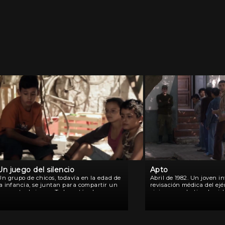
Un juego del silencio
Apto
Un grupo de chicos, todavía en la edad de
Abril de 1982. Un joven in
la infancia, se juntan para compartir un
revisación médica del ejé
momento de juego. Todos están de
viajar a combatir a las is
acuerdo en que van a jugar a la guerra,
más precisamente a la […]