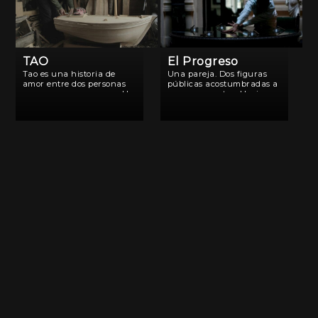
TAO
El Progreso
Tao es una historia de
Una pareja. Dos figuras
amor entre dos personas
públicas acostumbradas a
que nunca se conocen. Un
posar y a gustar. Hacia
hombre y una mujer viven
afuera cada gesto es
cada uno en su propio
estudiado. Puertas
espacio. Tao es una pieza
adentro, el instinto llama.
de contemplación que
La danza es su lenguaje y
explora sobre el […]
los ambientes de su
mansión, el territorio […]