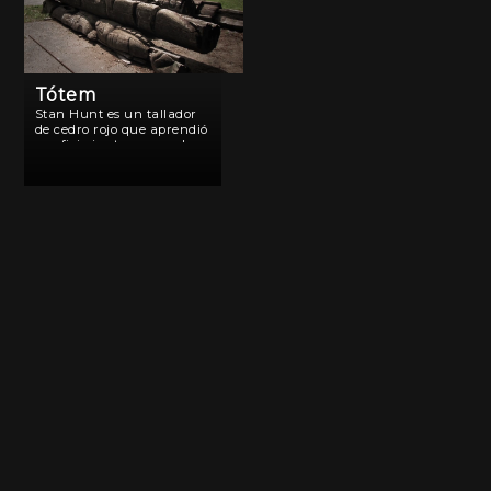
Tótem
Stan Hunt es un tallador
de cedro rojo que aprendió
su oficio junto a su padre y
abuelo, maestros
escultores del pueblo
Kwakiutl, en el norte de la
isla de Vancouver, Canadá.
Stan trabaja en la […]