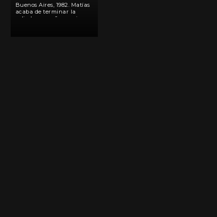
Buenos Aires, 1982. Matías
acaba de terminar la
colimba y sueña con irse a
estudiar música a España.
Sus problemas se reducen
a convencer a su novia
que se le una más
adelante y lidiar […]