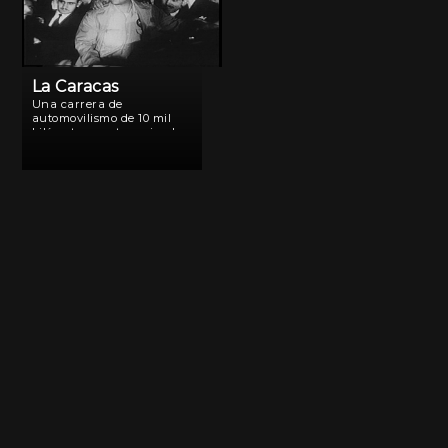
La Caracas
Una carrera de
automovilismo de 10 mil
kilómetros protagonizada
por los mejores pilotos de
toda Latinoamérica.
Corrida sobre terrenos
precarios, es una epopeya
deportiva que describe en
cada kilómetro la historia
social, política y cultural
[…]