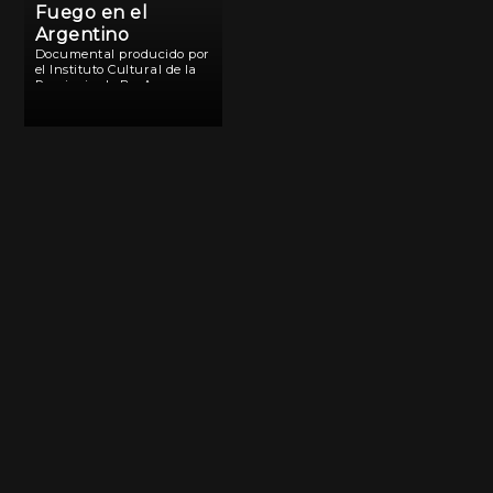
Fuego en el
Argentino
Documental producido por
el Instituto Cultural de la
Provincia de Bs. As.-
Programa “Memoria es
Cultura”-que reconstruye
el trágico incendio en el
teatro Argentino de La
Plata el 18 de Octubre de
1977. A través […]