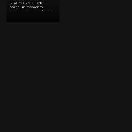
SEREMOS MILLONES
narra un momento
histórico único en América
Latina, en el que un líder
indígena llega a la
presidencia para refundar
Bolivia. Su nombre es Evo
Morales Ayma, un hijo de
campesinos que nació […]