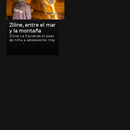
Ziline, entre el mar
y la montaña
Ziline va haciendo el paso
de niña a adolescente. Hoy
vive en Argentina, en un
lugar rodeado de
montañas, diferente al
Haití rodeado de mar que
dejó con tres años de la
mano de sus […]