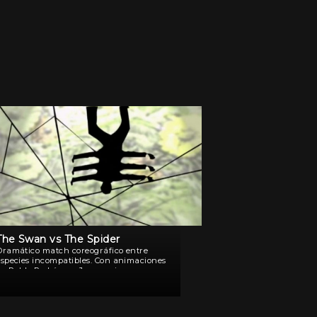
The Swan vs The Spider
Dramático match coreográfico entre
especies incompatibles. Con animaciones
de Pablo Rodríguez Jauregui.