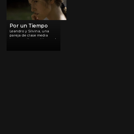
Por un Tiempo
Leandro y Silvina, una
pareja de clase media
joven y exitosa, están en el
momento más feliz de sus
vidas ya que después de
una larga búsqueda,
esperan la llegada de su
futuro hijo. Pero […]