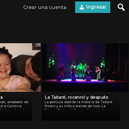
Ingresar
Crear una cuenta
na
La Tabaré, rocanrol y después
vida, alrededor de
La película aborda la historia de Tabaré
e a Carolina,
Rivero y su mítica banda de rock La
e down. Los días
Tabaré Riverock Banda. A través de
staciones
narraciones en primera persona, los
testigos de una
protagonistas cuentan su historia
personal en un Uruguay que […]