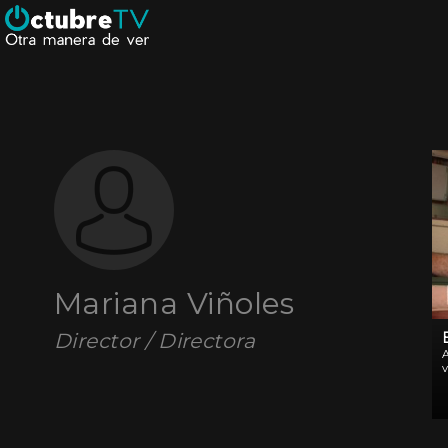
Mariana Viñoles
Director / Directora
A
v
a
l