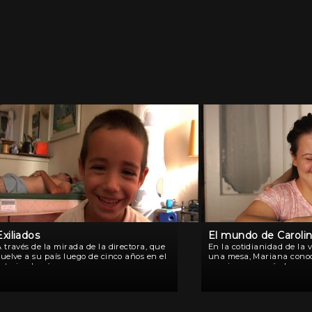
Exiliados
El mundo de Caroli
 través de la mirada de la directora, que
En la cotidianidad de la 
uelve a su país luego de cinco años en el
una mesa, Mariana conoc
exterior, la cámara se sumerge en sus
una joven con síndrome d
rchivos fílmicos y en su vida para contar
y los meses pasan y las e
a […]
cambian mientras somos 
[…]