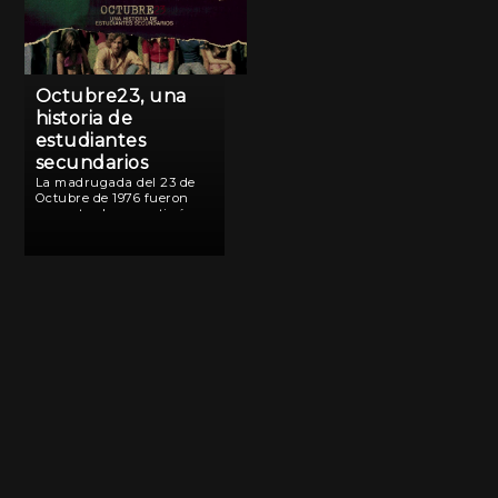
Octubre23, una
historia de
estudiantes
secundarios
La madrugada del 23 de
Octubre de 1976 fueron
secuestrados y continúan
desaparecidos alumnos del
colegio Nacional de
Vicente López: las
hermanas Leonora y María
Zimmermann, Eduardo
Muñiz y Pablo Fernández
Meijide. Un año después,
[…]