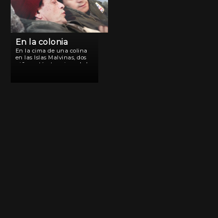
En la colonia
En la cima de una colina
en las Islas Malvinas, dos
niños están terminando la
guardia y pronto serán
relevados por sus propias
madres, ambas
integrantes de la cipaya
“Comisión Mixta Falkland
Islands”. El objetivo […]