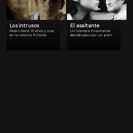
Los intrusos
El asaltante
Pedro tiene 15 años y vive
Un hombre finalmente
en la colonia Piñalito
decide ejecutar un plan
Norte, en lo profundo de la
que estuvo preparando
selva misionera. Mientras
minuciosamente. Mientras
su maestra de escuela
la cámara lo retrata en
rural le asigna un trabajo
todos sus movimientos, el
práctico en relación al
espectador se convierte en
conflicto de Malvinas, […]
un testigo privilegiado de
momentos íntimos de
ansiedad donde la […]