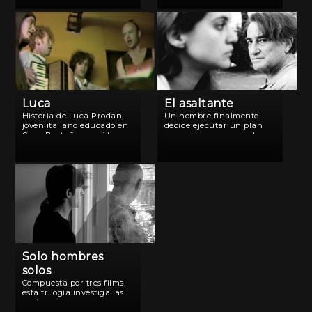
primario: la herencia
las Acquadamas, unas
paterna. A través de un
mujeres anfibias mezcla
deambular constante por
de Esther Williams y
la ciudad y sus horas, el
Jacques Cousteau.
personaje de Guacho […]
Luca
El asaltante
Historia de Luca Prodan,
Un hombre finalmente
joven italiano educado en
decide ejecutar un plan
Gran Bretaña, poseído por
que estuvo preparando
el frenesí del punk rock y
minuciosamente. Mientras
su “salto al vacío” que lo
la cámara lo retrata en
llevó a huir al “fin del
todos sus movimientos, el
mundo”, la Argentina de la
espectador se convierte en
[…]
un testigo privilegiado de
momentos íntimos de
ansiedad donde la […]
Solo hombres
solos
Compuesta por tres films,
esta trilogía investiga las
pasiones humanas a
través del movimiento del