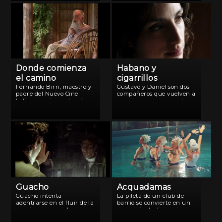
técnico en heladeras, pero
cumple. Diego es un
sus clientes lo van dejando
director de cine en crisis
ya que es más barato
[…]
comprar […]
Donde comienza
Habano y
el camino
cigarrillos
Fernando Birri, maestro y
Gustavo y Daniel son dos
padre del Nuevo Cine
compañeros que vuelven a
Latinoamericano, trazó
verse en un reencuentro
una huella indeleble que
de egresados. Ni a Daniel,
se inicia en la mítica
ni a Gustavo, les fue bien
Escuela Documental de
en la vida.
Santa Fe y se prolonga
hasta nuestros días. Los
métodos, las influencias,
su […]
Guacho
Acquadamas
Guacho intenta
La pileta de un club de
adentrarse en el fluir de la
barrio se convierte en un
conciencia para dar
escenario de dimensiones
cuenta de un dolor
mitológicas cuando surgen