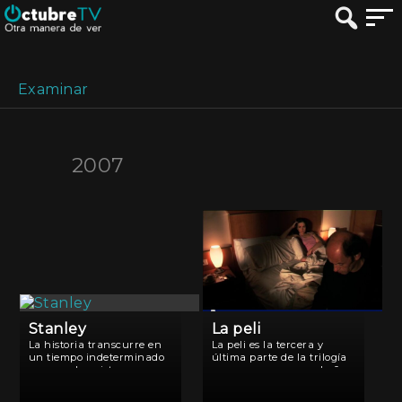
Examinar
2007
Stanley
La peli
La historia transcurre en
La peli es la tercera y
un tiempo indeterminado
última parte de la trilogía
pero por las pistas que
que comenzara en el año
damos se asemeja mucho
2000 con El asadito y
al menemismo.. Pedro es
siguiera en 2002 con El