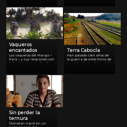
sumerge en sus archivos
Ciudad de Dios, la icónica
fílmicos y en su vida para
película de Fernando
contar la […]
Meirelles que revolucionó
el cine brasilero a
principios del siglo […]
Vaqueros
encantados
Terra Cabocla
Los vaqueros del Marajó –
Han pasado cien años de
Pará – y sus relaciones con
la guerra de exterminio de
la fe, el trabajo, la familia y
la población tradicional de
el Marajó.
la región del Planalto
Catarinense, la Guerra del
Contestado. La belleza, la
intensidad y la fe que se
traducen en la […]
Sin perder la
ternura
Dionatan nació en un