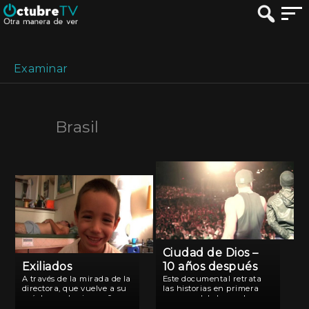
Examinar
Brasil
Ciudad de Dios –
Exiliados
10 años después
A través de la mirada de la
Este documental retrata
directora, que vuelve a su
las historias en primera
país luego de cinco años
persona del elenco de no
en el exterior, la cámara se
actores que formó parte de