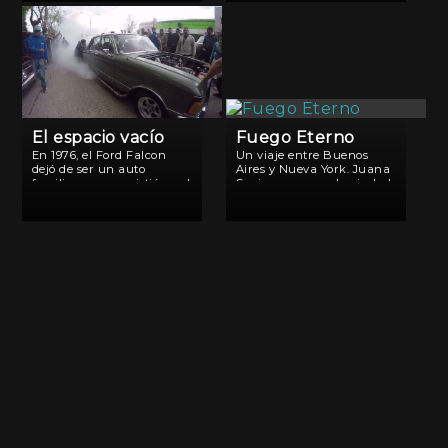
ellas eran tomadas por sus
patria por libertad e
secuestradores y
igualdad. Aquel año fue
consideradas comos sus
difícil, tan […]
parejas de cautiverio.
El espacio vacío
Fuego Eterno
En 1976, el Ford Falcon
Un viaje entre Buenos
dejó de ser un auto
Aires y Nueva York. Juana
familiar y se convirtió en el
Sapire regresa a la ciudad
fierro más utilizado
de la que tuvo que
durante la dictadura
exiliarse en 1976 para
cívico-militar para
testimoniar en un juicio
secuestrar a personas. A
histórico por la
las armas también le dicen
desaparición de su esposo,
fierro.
el […]