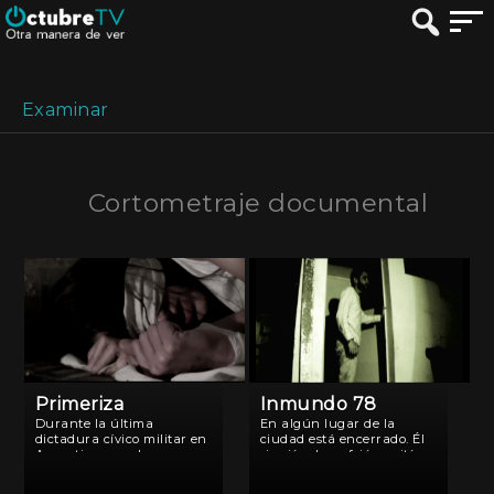
Examinar
Cortometraje documental
Primeriza
Inmundo 78
Durante la última
En algún lugar de la
dictadura cívico militar en
ciudad está encerrado. Él
Argentina, muchas
siguió solo, sufrió y gritó
mujeres fueron
pero su grito no fue de
secuestradas, algunas de
patria por fútbol, fue de