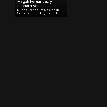
Magali Fernández y
Leandro Vera
Música Esencial es un ciclo de
Grupo Octubre dirigido por la
cantante Grisel D’Angelo en el
cual trabajadores de la música
volvieron al escenario. Estas
piezas audiovisuales nacieron en
un momento donde ni siquiera
había […]