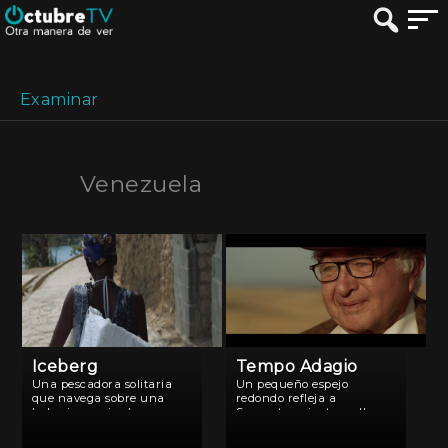
Examinar
Venezuela
Iceberg
Tempo Adagio
Una pescadora solitaria
Un pequeño espejo
que navega sobre una
redondo refleja a
balsa improvisada rema
Samanta, mientras ella
con sus propias manos. La
pasa un labial de pintura
soledad y monotonía de
roja sobre sus delgados