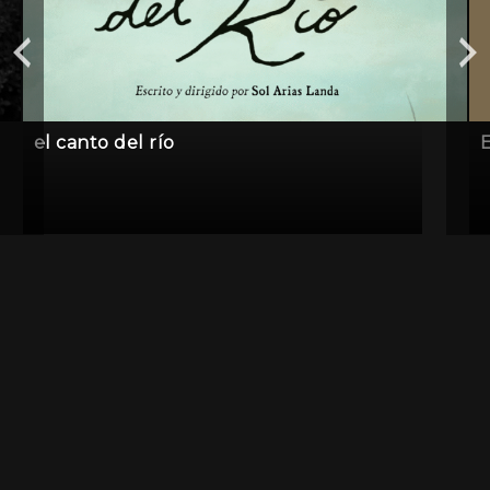
el canto del río
E