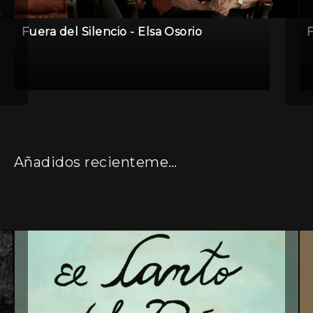
Fuera del Silencio - Elsa Osorio
F
Añadidos recientemente