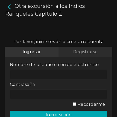
Otra excursión a los Indios
Ranqueles Capítulo 2
Otra excursión a los Indios
Ranqueles Capítulo 2
Por favor, inicie sesión o cree una cuenta
26m
Ingresar
Registrarse
Adaptación del libro “Una excursión a los indios
Ranqueles” (1870) de Lucio V. Mansilla. Es la
Nombre de usuario o correo electrónico
crónica de un hombre de mundo en
confrontación amistosa con otra cultura, tratada
como primitiva, pero que el propio Mansilla
pone en tela de juicio permanentemente
Contraseña
¿Quiénes son los civilizados y quiénes los
bárbaros?
Actores:
Facundo Abalo
Recordarme
Director / Directora:
Jerónimo Carranza