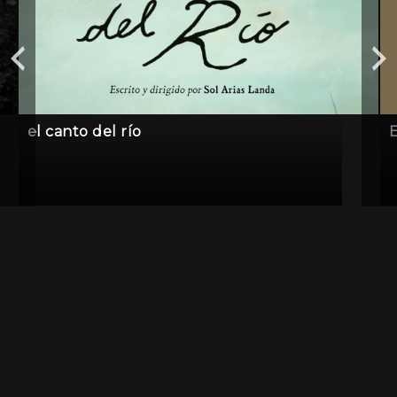
el canto del río
E