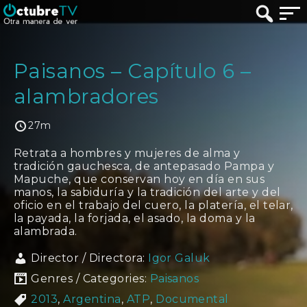
Paisanos – Capítulo 6 –
alambradores
27m
Retrata a hombres y mujeres de alma y
tradición gauchesca, de antepasado Pampa y
Mapuche, que conservan hoy en día en sus
manos, la sabiduría y la tradición del arte y del
oficio en el trabajo del cuero, la platería, el telar,
la payada, la forjada, el asado, la doma y la
alambrada.
Director / Directora:
Igor Galuk
Genres / Categories:
Paisanos
2013
,
Argentina
,
ATP
,
Documental