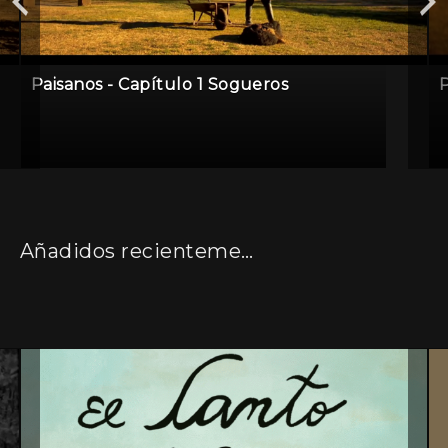
Paisanos - Capítulo 1 Sogueros
P
Añadidos recientemente