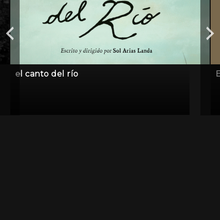
el canto del río
E