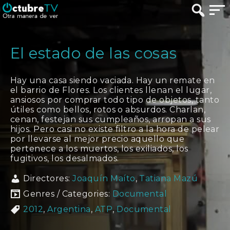
El estado de las cosas
Hay una casa siendo vaciada. Hay un remate en
el barrio de Flores. Los clientes llenan el lugar,
ansiosos por comprar todo tipo de objetos, tanto
útiles como bellos, rotos o absurdos. Charlan,
cenan, festejan sus cumpleaños, arropan a sus
hijos. Pero casi no existe filtro a la hora de pelear
por llevarse al mejor precio aquello que
pertenece a los muertos, los exiliados, los
fugitivos, los desalmados.
Directores:
Joaquín Maíto
,
Tatiana Mazú
Genres / Categories:
Documental
2012
,
Argentina
,
ATP
,
Documental