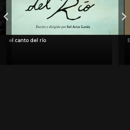
el canto del río
E