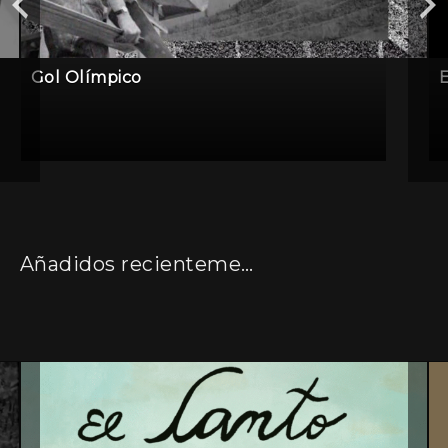
Gol Olímpico
E
Añadidos recientemente