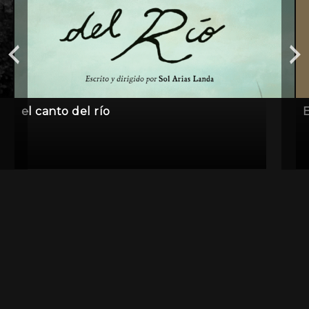
el canto del río
E